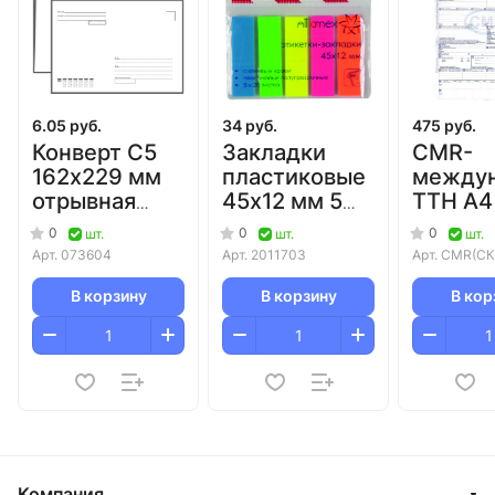
6.05 руб.
34 руб.
475 руб.
Конверт C5
Закладки
CMR-
162х229 мм
пластиковые
междун
отрывная
45х12 мм 5
ТТН А4
лента с
цветов по 20
0
0
0
шт.
шт.
шт.
подсказом/1000
л
Арт.
073604
Арт.
2011703
Арт.
CMR(СК
Attomex/24/576
В корзину
В корзину
В кор
Компания