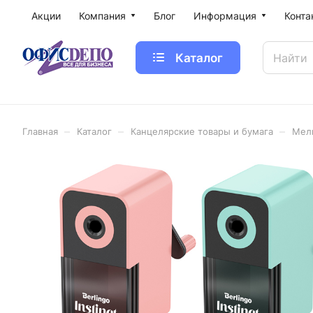
Акции
Компания
Блог
Информация
Конта
Каталог
–
–
–
Главная
Каталог
Канцелярские товары и бумага
Мел