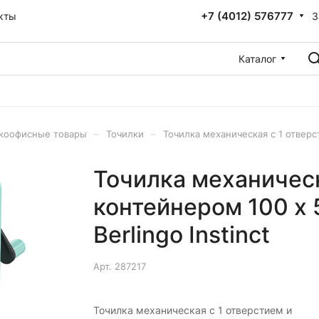
+7 (4012) 576777
З
кты
Каталог
–
–
коофисные товары
Точилки
Точилка механическая с 1 отверст
Точилка механическ
контейнером 100 х 
Berlingo Instinct
Арт.
287217
Точилка механическая с 1 отверстием и