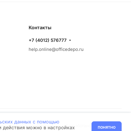
Контакты
+7 (4012) 576777
help.online@officedepo.ru
льских данных с помощью
енциальность
Оферта
Разработано в
ти действия можно в настройках
ПОНЯТНО