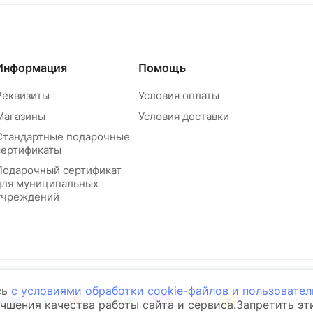
Информация
Помощь
Реквизиты
Условия оплаты
Магазины
Условия доставки
Стандартные подарочные
сертификаты
Подарочный сертификат
для муниципальных
учреждений
сь
с условиями обработки cookie-файлов и пользовате
Конфид
учшения качества работы сайта и сервиса.Запретить э