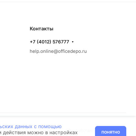
Контакты
+7 (4012) 576777
help.online@officedepo.ru
льских данных с помощью
енциальность
Оферта
Разработано в
ти действия можно в настройках
ПОНЯТНО