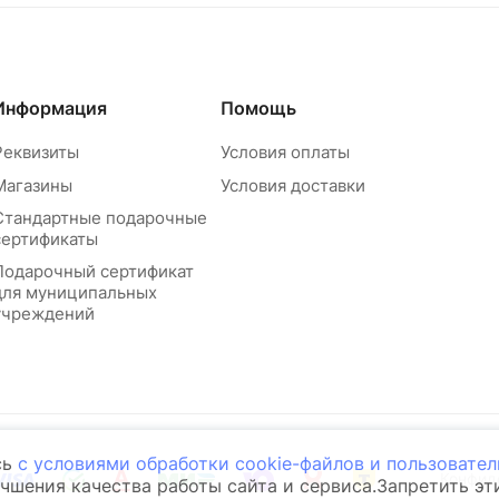
Информация
Помощь
Реквизиты
Условия оплаты
Магазины
Условия доставки
Стандартные подарочные
сертификаты
Подарочный сертификат
для муниципальных
учреждений
сь
с условиями обработки cookie-файлов и пользовате
Конфид
учшения качества работы сайта и сервиса.Запретить э