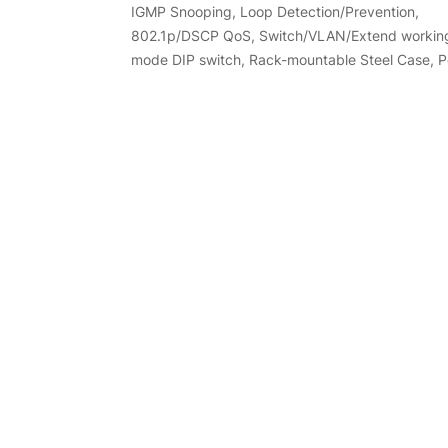
IGMP Snooping, Loop Detection/Prevention,
802.1p/DSCP QoS, Switch/VLAN/Extend workin
mode DIP switch, Rack-mountable Steel Case, 
Saving, Plug & Play, Rack-Mount kits included