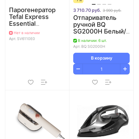
Парогенератор
3 710.70 руб.
3 990 руб.
Tefal Express
Отпариватель
Essential
ручной BQ
SV6110E0
SG2000H Белый/
Нет в наличии
бордовый
Серый
Арт.
SV6110E0
В наличии: 6 шт.
Арт.
BQ SG2000H
В корзину