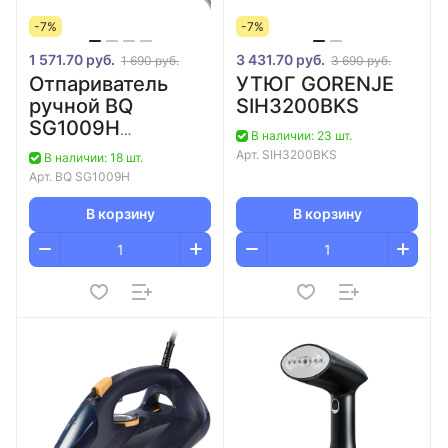
-7%
-7%
1 571.70 руб.
3 431.70 руб.
1 690 руб.
3 690 руб.
Отпариватель
УТЮГ GORENJE
ручной BQ
SIH3200BKS
SG1009H
В наличии: 23 шт.
Бежевый
Арт.
SIH3200BKS
В наличии: 18 шт.
Арт.
BQ SG1009H
В корзину
В корзину