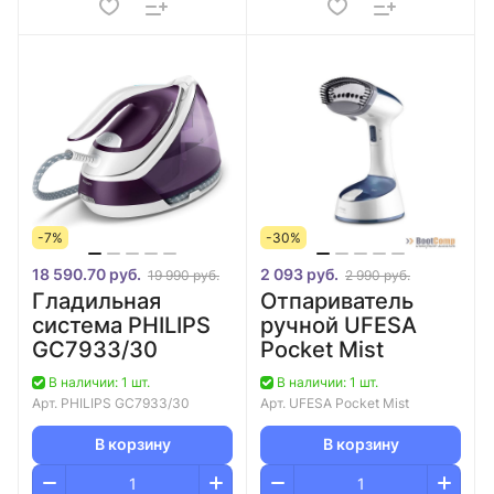
-7%
-30%
18 590.70 руб.
2 093 руб.
19 990 руб.
2 990 руб.
Гладильная
Отпариватель
система PHILIPS
ручной UFESA
GC7933/30
Pocket Mist
В наличии: 1 шт.
В наличии: 1 шт.
Арт.
PHILIPS GC7933/30
Арт.
UFESA Pocket Mist
В корзину
В корзину