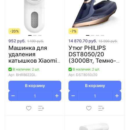
-20%
-7%
952 руб.
14 870.70 руб.
1 190 руб.
15 990 руб.
Машинка для
Утюг PHILIPS
удаления
DST8050/20
катышков Xiaomi
(3000Вт, Темно-
Lint Remover
синий, Титановое
В наличии: 2 шт.
В наличии: 2 шт.
покрытие)
Арт.
BHR8622GL
Арт.
DST8050/20
В корзину
В корзину