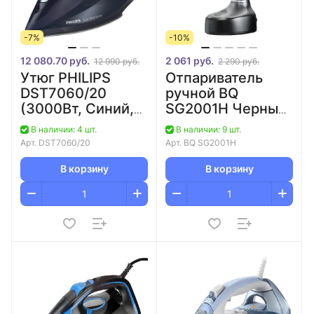
-7%
-10%
12 080.70 руб.
2 061 руб.
12 990 руб.
2 290 руб.
Утюг PHILIPS
Отпариватель
DST7060/20
ручной BQ
(3000Вт, Синий,
SG2001H Черный/
Титан)
Серебро
В наличии: 4 шт.
В наличии: 9 шт.
Арт.
DST7060/20
Арт.
BQ SG2001H
В корзину
В корзину