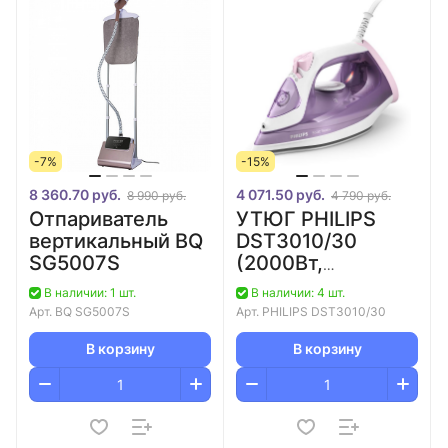
-7%
-15%
8 360.70 руб.
4 071.50 руб.
8 990 руб.
4 790 руб.
Отпариватель
УТЮГ PHILIPS
вертикальный BQ
DST3010/30
SG5007S
(2000Вт,
Фиолетовый,
В наличии: 1 шт.
В наличии: 4 шт.
Керамика)
Арт.
BQ SG5007S
Арт.
PHILIPS DST3010/30
В корзину
В корзину