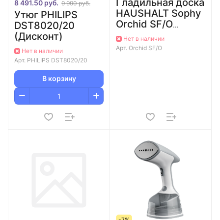
Гладильная доска
8 491.50 руб.
9 990 руб.
HAUSHALT Sophy
Утюг PHILIPS
Orchid SF/O
DST8020/20
[123х46,
(Дисконт)
Нет в наличии
перфорированный
Арт.
Orchid SF/O
Нет в наличии
моноблок,
Арт.
PHILIPS DST8020/20
подутюжник,
удлинител
В корзину
-7%