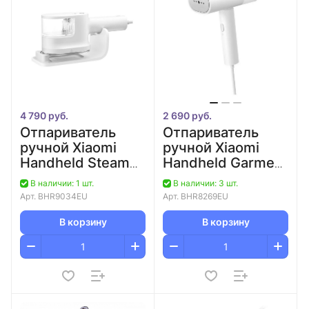
4 790 руб.
2 690 руб.
Отпариватель
Отпариватель
ручной Xiaomi
ручной Xiaomi
Handheld Steam
Handheld Garment
Iron
Steamer 2
В наличии: 1 шт.
В наличии: 3 шт.
Арт.
BHR9034EU
Арт.
BHR8269EU
В корзину
В корзину