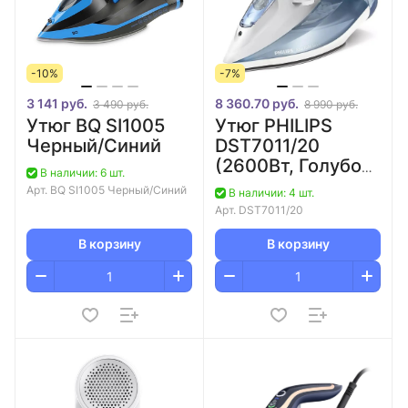
-10%
-7%
3 141 руб.
8 360.70 руб.
3 490 руб.
8 990 руб.
Утюг BQ SI1005
Утюг PHILIPS
Черный/Синий
DST7011/20
(2600Вт, Голубой,
В наличии: 6 шт.
Легированная
Арт.
BQ SI1005 Черный/Синий
В наличии: 4 шт.
сталь)
Арт.
DST7011/20
В корзину
В корзину