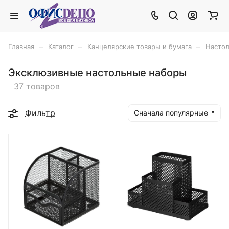
–
–
–
Главная
Каталог
Канцелярские товары и бумага
Насто
Эксклюзивные настольные наборы
37 товаров
Фильтр
Сначала популярные