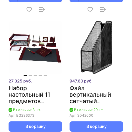
27 325 руб.
947.60 руб.
Набор
Файл
настольный 11
вертикальный
предметов
сетчатый
красное дерево
металлический
В наличии: 3 шт.
В наличии: 29 шт.
"Platon" BESTAR
черный
Арт.
BG236373
Арт.
3042000
deVENTE/12
В корзину
В корзину