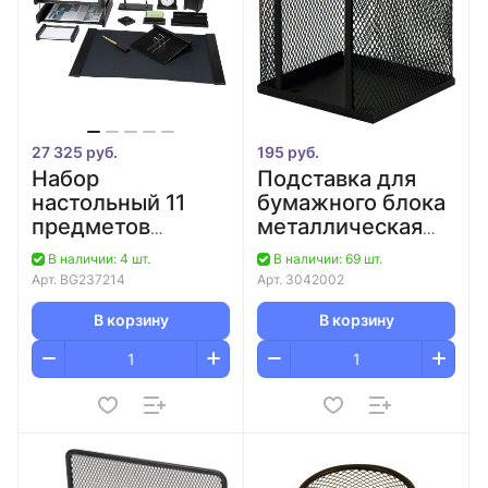
27 325 руб.
195 руб.
Набор
Подставка для
настольный 11
бумажного блока
предметов
металлическая
черное дерево
черная deVENTE
В наличии: 4 шт.
В наличии: 69 шт.
"Platon" BESTAR
Арт.
BG237214
Арт.
3042002
В корзину
В корзину