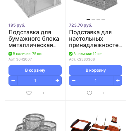
195 руб.
723.70 руб.
Подставка для
Подставка для
бумажного блока
настольных
металлическая
принадлежностей
серая deVENTE
4 отделения
В наличии: 75 шт.
В наличии: 12 шт.
металлическая
Арт.
3042007
Арт.
KS383308
серебро
Attache/6/24
В корзину
В корзину