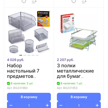
4 026 руб.
2 207 руб.
Набор
3 полки
настольный 7
металлические
предметов
для бумаг
серебро
серебро сетчатые
В наличии: 3 шт.
В наличии: 1 шт.
"Germanium"
BRAUBERG
Арт.
BG231963
Арт.
BG231953
BRAUBERG
В корзину
В корзину