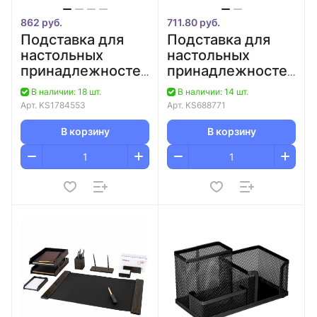
862 руб.
711.80 руб.
Подставка для
Подставка для
настольных
настольных
принадлежностей
принадлежностей
4 отделения
4 отделения
В наличии: 18 шт.
В наличии: 14 шт.
металлическая
металлическая
Арт.
KS1784553
Арт.
KS688771
черная M&G/12
черная
Attache/6/24
В корзину
В корзину