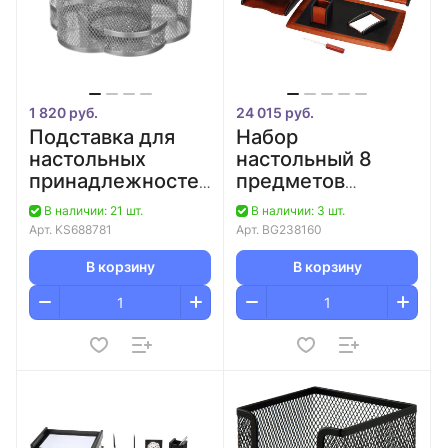
1 820 руб.
24 015 руб.
Подставка для
Набор
настольных
настольный 8
принадлежностей
предметов
7 отделений
палисандр/
В наличии: 21 шт.
В наличии: 3 шт.
металлическая
черный "Cayman"
Арт.
KS688781
Арт.
BG238160
серебро
GALANT
Attache/16
В корзину
В корзину