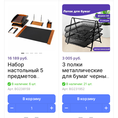
16 189 руб.
3 005 руб.
Набор
3 полки
настольный 5
металлические
предметов
для бумаг черные
светлое дерево/
сетчатые
В наличии: 6 шт.
В наличии: 21 шт.
черный "Cayman"
BRAUBERG
Арт.
BG238159
Арт.
BG231952
GALANT
В корзину
В корзину