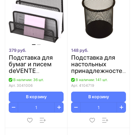
379 руб.
148 руб.
Подставка для
Подставка для
бумаг и писем
настольных
deVENTE
принадлежностей
черная/36
металлическая
В наличии: 36 шт.
В наличии: 141 шт.
черная
Арт.
3041006
Арт.
4104719
deVENTE/12/48
В корзину
В корзину