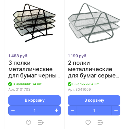
1 488 руб.
1 199 руб.
3 полки
2 полки
металлические
металлические
для бумаг черные
для бумаг серые
сетчатые
сетчатые
В наличии: 34 шт.
В наличии: 4 шт.
deVENTE/12
deVENTE/12
Арт.
3101703
Арт.
3041009
В корзину
В корзину