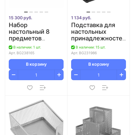
15 300 руб.
1 134 руб.
Набор
Подставка для
настольный 8
настольных
предметов
принадлежностей
черное дерево
металлическая
В наличии: 1 шт.
В наличии: 15 шт.
"Blackwood"
черная
Арт.
BG238165
Арт.
BG231986
GALANT
"Germanium"
BRAUBERG
В корзину
В корзину