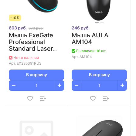
-10%
603 руб.
246 руб.
670 руб.
Мышь ExeGate
Мышь AULA
Professional
AM104
Standard Laser
В наличии: 18 шт.
SL-9066 (USB,
Арт.
AM104
Нет в наличии
лазерная,
Арт.
EX285391RUS
2400dpi, 6D, 6
кнопок и колесо
В корзину
В корзину
прок