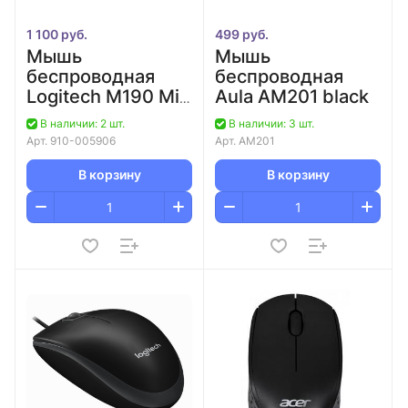
1 100 руб.
499 руб.
Мышь
Мышь
беспроводная
беспроводная
Logitech M190 Mid
Aula AM201 black
Grey, 3 кноп.,
В наличии: 2 шт.
В наличии: 3 шт.
1000 dpi
Арт.
910-005906
Арт.
AM201
В корзину
В корзину