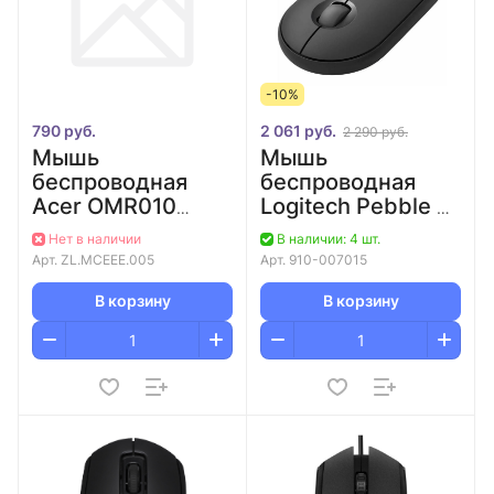
-10%
790 руб.
2 061 руб.
2 290 руб.
Мышь
Мышь
беспроводная
беспроводная
Acer OMR010
Logitech Pebble 2
черный оптич.
M350s, Bluetooth,
Нет в наличии
В наличии: 4 шт.
1200dpi беспров.
GRAPHITE, 3
Арт.
ZL.MCEEE.005
Арт.
910-007015
USB 3but
кнопки, 4000 dpi
В корзину
В корзину