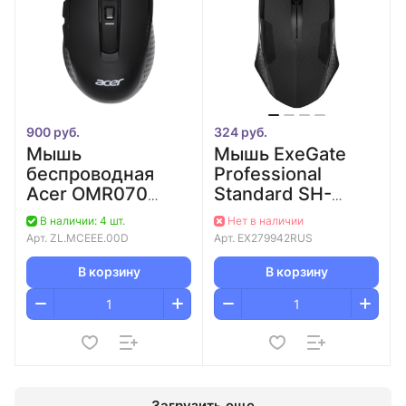
900 руб.
324 руб.
Мышь
Мышь ExeGate
беспроводная
Professional
Acer OMR070
Standard SH-
черный
9025L (1000dpi,
В наличии: 4 шт.
Нет в наличии
оптическая
2м, черная)
Арт.
ZL.MCEEE.00D
Арт.
EX279942RUS
(1600dpi)
беспроводная
В корзину
В корзину
BT/Radio USB для
ноутбука (6b
Загрузить еще