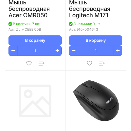
Мышь
Мышь
беспроводная
беспроводная
Acer OMR050
Logitech M171
черный оптич.
черная, 3 кноп.,
В наличии: 7 шт.
В наличии: 9 шт.
1600dpi беспров.
1000 dpi
Арт.
ZL.MCEEE.00B
Арт.
910-004643
BT/Radio USB 6but
(ZL.MCEEE.00B)
В корзину
В корзину