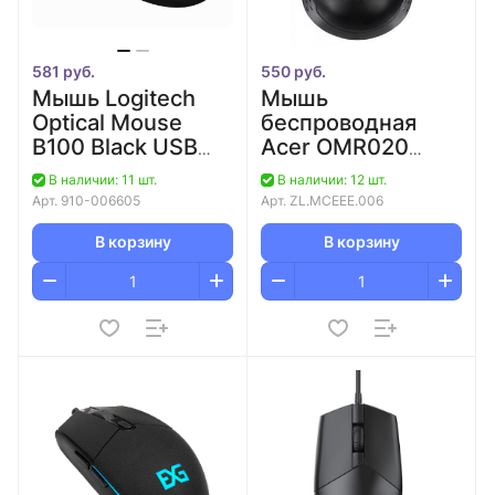
581 руб.
550 руб.
Мышь Logitech
Мышь
Optical Mouse
беспроводная
B100 Black USB
Acer OMR020
OEM (910-
черный
В наличии: 11 шт.
В наличии: 12 шт.
006605)
оптическая
Арт.
910-006605
Арт.
ZL.MCEEE.006
(1200dpi)
беспроводная
В корзину
В корзину
USB для ноутбука
(3but)