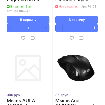
серая, 3 кноп.,
FG10S черный/
В наличии: 3 шт.
Нет в наличии
Арт.
FG10S
1000 dpi
серый оптич.
Арт.
910-004642
2000dpi silent
беспров. USB для
В корзину
В корзину
ноутбука
390 руб.
360 руб.
Мышь AULA
Мышь Acer