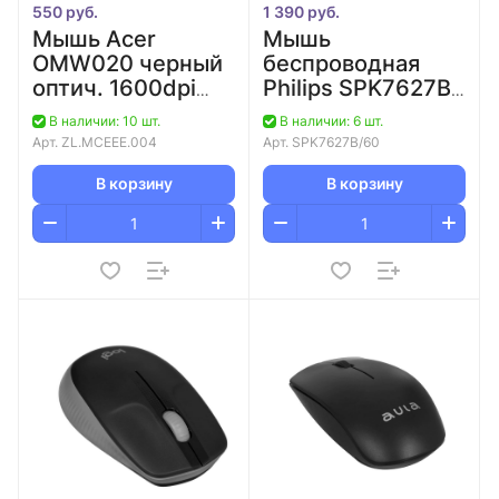
550 руб.
1 390 руб.
Мышь Acer
Мышь
OMW020 черный
беспроводная
оптич. 1600dpi
Philips SPK7627B,
USB 4but
2,4 GHz, Bluetooth
В наличии: 10 шт.
В наличии: 6 шт.
(ZL.MCEEE.004)
3.0/5.0, 5 кноп,
Арт.
ZL.MCEEE.004
Арт.
SPK7627B/60
1600dpi,
Аккамулятор,
В корзину
В корзину
Чёрны