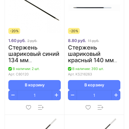
-20%
-20%
1.60 руб.
8.80 руб.
2 руб.
11 руб.
Стержень
Стержень
шариковый синий
шариковый
134 мм
красный 140 мм
Centrum/144
Attache/100
В наличии: 2 шт.
В наличии: 393 шт.
Арт.
C80120
Арт.
KS216263
В корзину
В корзину