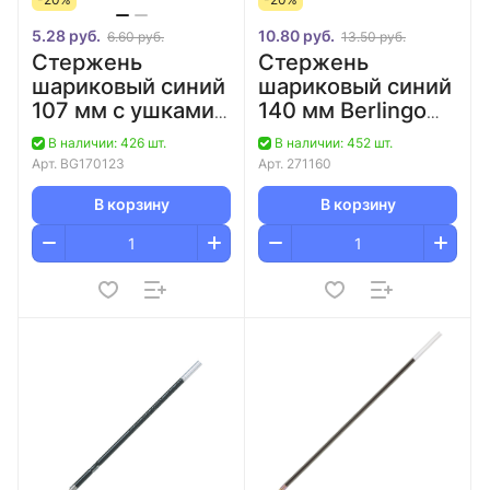
5.28 руб.
10.80 руб.
6.60 руб.
13.50 руб.
Стержень
Стержень
шариковый синий
шариковый синий
107 мм с ушками
140 мм Berlingo
евронаконечник
"Tribase", "H-30",
В наличии: 426 шт.
В наличии: 452 шт.
BRAUBERG/20
"W-219" 0.7
Арт.
BG170123
Арт.
271160
мм/150
В корзину
В корзину