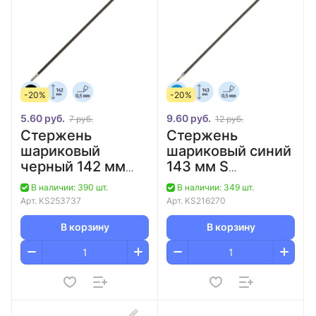
-20%
-20%
5.60 руб.
9.60 руб.
7 руб.
12 руб.
Стержень
Стержень
шариковый
шариковый синий
черный 142 мм
143 мм S
Beifa AA134-
Attache/100
В наличии: 390 шт.
В наличии: 349 шт.
BK/144
Арт.
KS253737
Арт.
KS216270
В корзину
В корзину