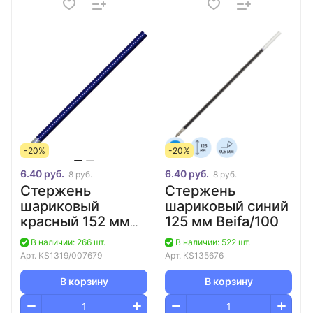
-20%
-20%
6.40 руб.
6.40 руб.
8 руб.
8 руб.
Стержень
Стержень
шариковый
шариковый синий
красный 152 мм
125 мм Beifa/100
Corvina/100
В наличии: 266 шт.
В наличии: 522 шт.
Арт.
KS1319/007679
Арт.
KS135676
В корзину
В корзину