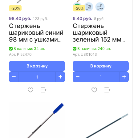
-20%
-20%
98.40 руб.
6.40 руб.
123 руб.
8 руб.
Стержень
Стержень
шариковый синий
шариковый
98 мм с ушками
зеленый 152 мм
Pilot RFNS-GG-
Corvina/50/2400
В наличии: 34 шт.
В наличии: 240 шт.
F(L) (упаковка 2
Арт.
PI52470
Арт.
U301013
шт.)
В корзину
В корзину