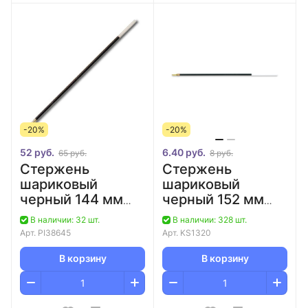
-20%
-20%
52 руб.
6.40 руб.
65 руб.
8 руб.
Стержень
Стержень
шариковый
шариковый
черный 144 мм
черный 152 мм
Pilot RFN-GG-F
Corvina/100
В наличии: 32 шт.
В наличии: 328 шт.
(B)/12/144
Арт.
PI38645
Арт.
KS1320
В корзину
В корзину