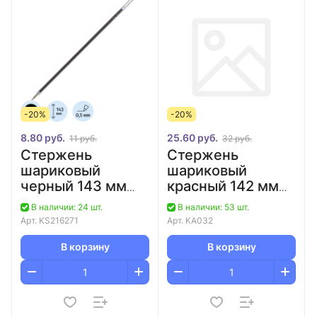
-20%
-20%
8.80 руб.
25.60 руб.
11 руб.
32 руб.
Стержень
Стержень
шариковый
шариковый
черный 143 мм
красный 142 мм
Attache/100
Karin 113BNP/12
В наличии: 24 шт.
В наличии: 53 шт.
Арт.
KS216271
Арт.
KA032
В корзину
В корзину