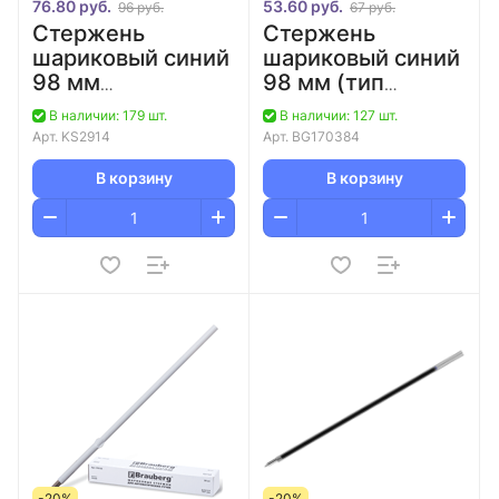
76.80 руб.
53.60 руб.
96 руб.
67 руб.
Стержень
Стержень
шариковый синий
шариковый синий
98 мм
98 мм (тип
металлический
Parker) Galant/20
В наличии: 179 шт.
В наличии: 127 шт.
корпус (тип
Арт.
KS2914
Арт.
BG170384
Parker) ISO
Silver/100
В корзину
В корзину
-20%
-20%