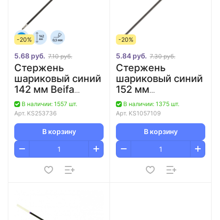
-20%
-20%
5.68 руб.
5.84 руб.
7.10 руб.
7.30 руб.
Стержень
Стержень
шариковый синий
шариковый синий
142 мм Beifa
152 мм
AA134-BL/144
Corvina/10/240
В наличии: 1557 шт.
В наличии: 1375 шт.
Арт.
KS253736
Арт.
KS1057109
В корзину
В корзину