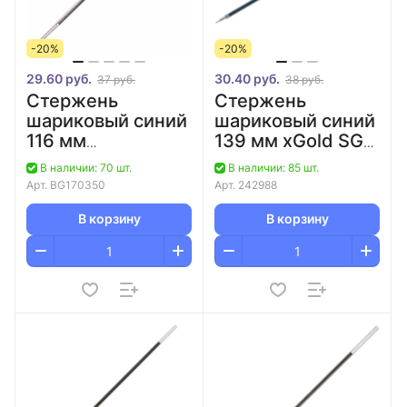
-20%
-20%
29.60 руб.
30.40 руб.
37 руб.
38 руб.
Стержень
Стержень
шариковый синий
шариковый синий
116 мм
139 мм xGold SG-1
металлический
Berlingo/30
В наличии: 70 шт.
В наличии: 85 шт.
корпус для ручек
Арт.
BG170350
Арт.
242988
с поворотным
механизмом
В корзину
В корзину
BRAUBERG/20