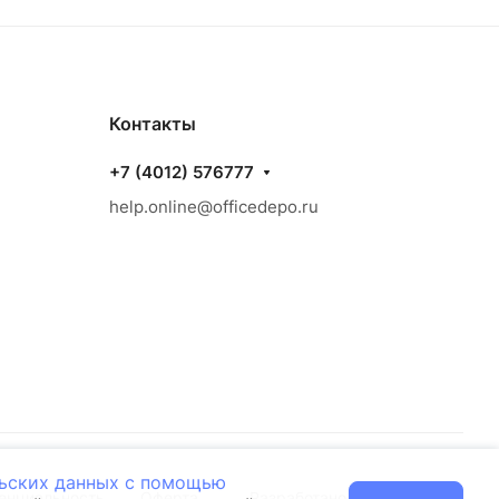
Контакты
+7 (4012) 576777
help.online@officedepo.ru
льских данных с помощью
енциальность
Оферта
Разработано в