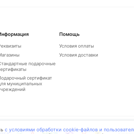
Информация
Помощь
Реквизиты
Условия оплаты
Магазины
Условия доставки
Стандартные подарочные
сертификаты
Подарочный сертификат
для муниципальных
учреждений
сь
с условиями обработки cookie-файлов и пользовате
Конфид