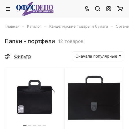
–
–
–
Главная
Каталог
Канцелярские товары и бумага
Органи
Папки - портфели
12 товаров
Фильтр
Сначала популярные