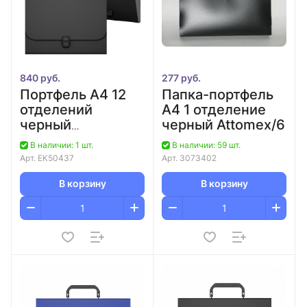
840 руб.
277 руб.
Портфель А4 12
Папка-портфель
отделений
А4 1 отделение
черный
черный Attomex/6
ErichKrause Matt
В наличии: 1 шт.
В наличии: 59 шт.
Classic/Песок
Арт.
EK50437
Арт.
3073402
Классика/12
В корзину
В корзину