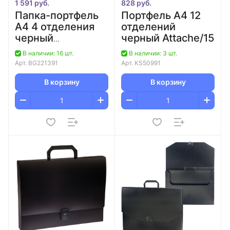
1 591 руб.
828 руб.
Папка-портфель
Портфель А4 12
А4 4 отделения
отделений
черный
черный Attache/15
BRAUBERG
В наличии: 16 шт.
В наличии: 3 шт.
Арт.
BG221391
Арт.
KS50991
В корзину
В корзину