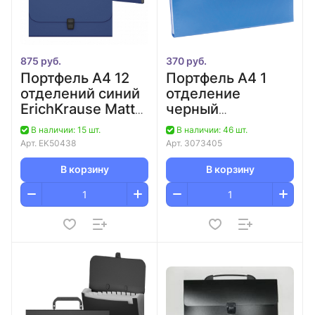
875 руб.
370 руб.
Портфель А4 12
Портфель А4 1
отделений синий
отделение
ErichKrause Matt
черный
Classic/Песок
deVENTE/6
В наличии: 15 шт.
В наличии: 46 шт.
Классика/12
Арт.
EK50438
Арт.
3073405
В корзину
В корзину