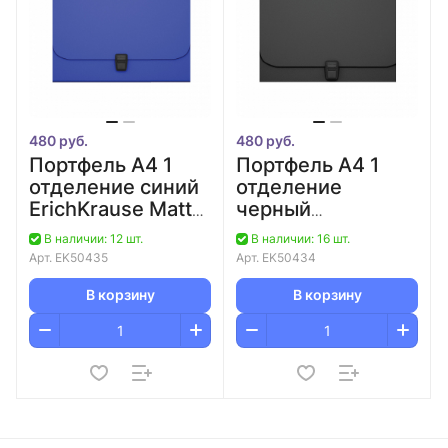
480 руб.
480 руб.
Портфель А4 1
Портфель А4 1
отделение синий
отделение
ErichKrause Matt
черный
Classic/Песок
ErichKrause Matt
В наличии: 12 шт.
В наличии: 16 шт.
Классика/12
Classic/Песок
Арт.
EK50435
Арт.
EK50434
Классика/12
В корзину
В корзину