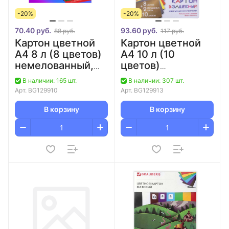
-20%
-20%
70.40 руб.
93.60 руб.
88 руб.
117 руб.
Картон цветной
Картон цветной
А4 8 л (8 цветов)
А4 10 л (10
немелованный,
цветов)
односторонний
немелованный
В наличии: 165 шт.
В наличии: 307 шт.
Кот рыболов/30
"Волшебный.
Арт.
BG129910
Арт.
BG129913
Мышонок"/40
В корзину
В корзину