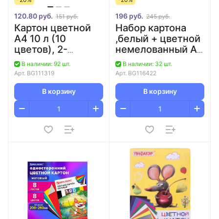
120.80 руб.
196 руб.
151 руб.
245 руб.
Картон цветной
Набор картона
А4 10 л (10
,белый + цветной
цветов), 2-
немелованный А4
сторонний/40
30 л (белый 10 л+
В наличии: 92 шт.
В наличии: 32 шт.
цветной 20 л)/20
Арт.
BG111319
Арт.
BG116422
В корзину
В корзину