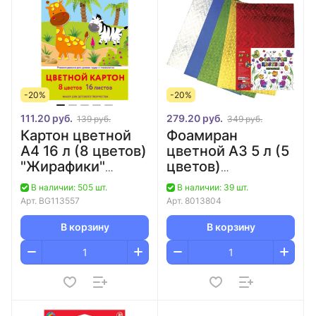
-20%
-20%
111.20 руб.
279.20 руб.
139 руб.
349 руб.
Картон цветной
Фоамиран
А4 16 л (8 цветов)
цветной А3 5 л (5
"Жирафики"
цветов)
немелованный/30
гологрофический
В наличии: 505 шт.
В наличии: 39 шт.
2 мм deVENTE
Арт.
BG113557
Арт.
8013804
В корзину
В корзину