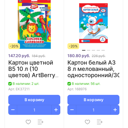
-20%
-20%
147.20 руб.
180.80 руб.
184 руб.
226 руб.
Картон цветной
Картон белый А3
B5 10 л (10
8 л мелованный,
цветов) ArtBerry
односторонний/30
мелованный,
В наличии: 2 шт.
В наличии: 56 шт.
односторонний/40
Арт.
EK37211
Арт.
168976
В корзину
В корзину