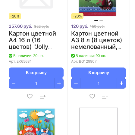
-20%
-20%
257.60 руб.
120 руб.
322 руб.
150 руб.
Картон цветной
Картон цветной
А4 16 л (16
А3 8 л (8 цветов)
цветов) "Jolly
немелованный,
Friends/Веселые
односторонний/30
В наличии: 20 шт.
В наличии: 90 шт.
друзья"
Арт.
EK65631
Арт.
BG129907
мелованный
(металлиз.+флюор)/28
В корзину
В корзину