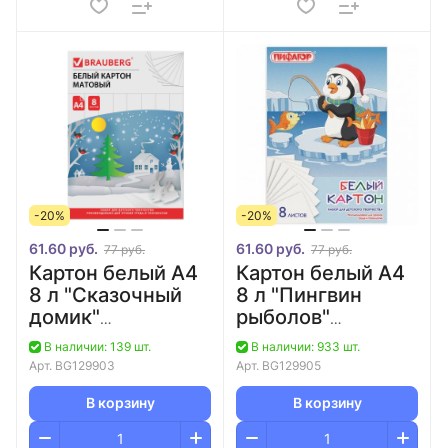
-20%
-20%
61.60 руб.
61.60 руб.
77 руб.
77 руб.
Картон белый А4
Картон белый А4
8 л "Сказочный
8 л "Пингвин
домик"
рыболов"
немелованный,
немелованный,
В наличии: 139 шт.
В наличии: 933 шт.
односторонний/60
односторнний/60
Арт.
BG129903
Арт.
BG129905
В корзину
В корзину