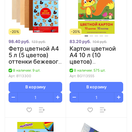
-20%
-20%
98.40 руб.
83.20 руб.
123 руб.
104 руб.
Фетр цветной А4
Картон цветной
5 л (5 цветов)
А4 10 л (10
оттенки бежевого
цветов)
2 мм deVENTE
"Бельчонок"
В наличии: 9 шт.
В наличии: 575 шт.
немелованный/55
Арт.
8113300
Арт.
BG113555
В корзину
В корзину