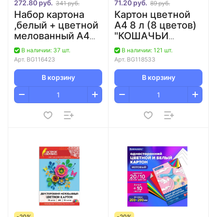
272.80 руб.
71.20 руб.
341 руб.
89 руб.
Набор картона
Картон цветной
,белый + цветной
А4 8 л (8 цветов)
мелованный А4
"КОШАЧЬИ
30 л (белый 10 л+
ЛАПКИ"
В наличии: 37 шт.
В наличии: 121 шт.
цветной 20 л)/20
немелованный,
Арт.
BG116423
Арт.
BG118533
односторонний/60
В корзину
В корзину
-20%
-20%