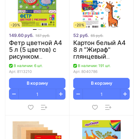
-20%
-20%
149.60 руб.
52 руб.
187 руб.
65 руб.
Фетр цветной А4
Картон белый А4
5 л (5 цветов) с
8 л "Жираф"
рисунком
глянцевый
"Цветочный
мелованный,
В наличии: 6 шт.
В наличии: 191 шт.
паттерн" 2 мм
односторонний/60
Арт.
8113210
Арт.
8040786
deVENTE
В корзину
В корзину