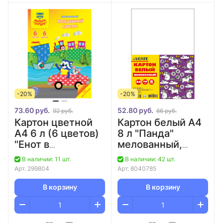
-20%
-20%
73.60 руб.
52.80 руб.
92 руб.
66 руб.
Картон цветной
Картон белый А4
А4 6 л (6 цветов)
8 л "Панда"
"Енот в
мелованный,
волшебном
односторонний/60
В наличии: 11 шт.
В наличии: 42 шт.
мире", узор "Для
Арт.
299804
Арт.
8040785
мальчиков"
мелованный/70
В корзину
В корзину